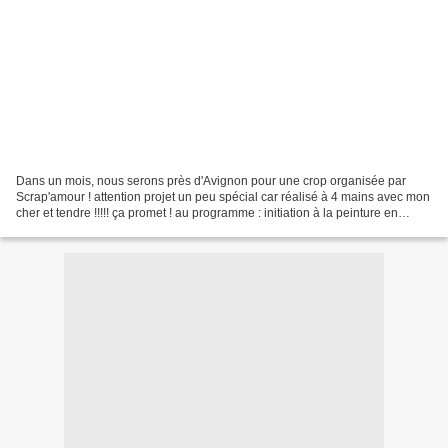
Dans un mois, nous serons près d'Avignon pour une crop organisée par
Scrap'amour ! attention projet un peu spécial car réalisé à 4 mains avec mon
cher et tendre !!!!! ça promet ! au programme : initiation à la peinture en
bombe, fabrication de vos tampons,...