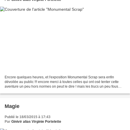
Encore quelques heures, et l'exposition Monumental Scrap sera enfin
dévoilée au public !!! encore merci à toutes celles qui ont osé tenter cette
aventure un peu hors normes on peut le dire ! mais les trucs un peu fous
c'est un peu la spécialité de la...
Magie
Publié le 18/03/2015 à 17:43
Par
Ginivir alias Virginie Portelette