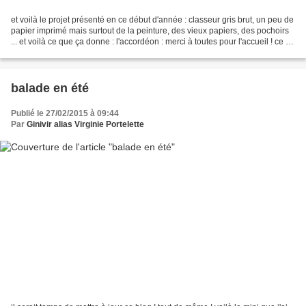
et voilà le projet présenté en ce début d'année : classeur gris brut, un peu de
papier imprimé mais surtout de la peinture, des vieux papiers, des pochoirs
... et voilà ce que ça donne : l'accordéon : merci à toutes pour l'accueil ! ce fut
un vrai régal...
balade en été
Publié le 27/02/2015 à 09:44
Par
Ginivir alias Virginie Portelette