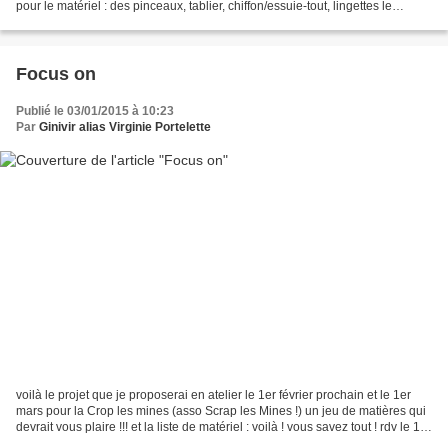
pour le matériel : des pinceaux, tablier, chiffon/essuie-tout, lingettes le
matériel de base...
Focus on
Publié le 03/01/2015 à 10:23
Par
Ginivir alias Virginie Portelette
voilà le projet que je proposerai en atelier le 1er février prochain et le 1er
mars pour la Crop les mines (asso Scrap les Mines !) un jeu de matières qui
devrait vous plaire !!! et la liste de matériel : voilà ! vous savez tout ! rdv le 1er
février à...