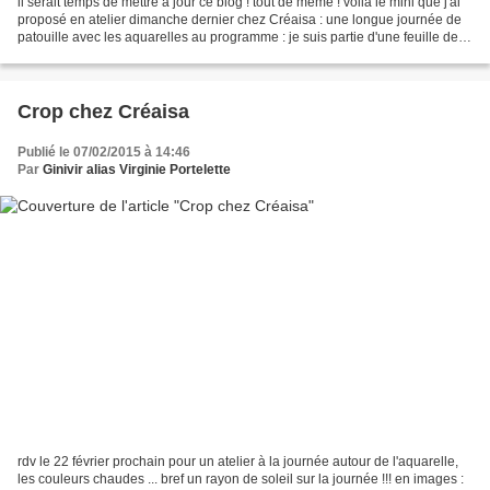
il serait temps de mettre à jour ce blog ! tout de même ! voilà le mini que j'ai
proposé en atelier dimanche dernier chez Créaisa : une longue journée de
patouille avec les aquarelles au programme : je suis partie d'une feuille de
papier aquarelle blanche...
Crop chez Créaisa
Publié le 07/02/2015 à 14:46
Par
Ginivir alias Virginie Portelette
rdv le 22 février prochain pour un atelier à la journée autour de l'aquarelle,
les couleurs chaudes ... bref un rayon de soleil sur la journée !!! en images :