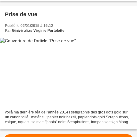
Prise de vue
Publié le 02/01/2015 à 16:12
Par
Ginivir alias Virginie Portelette
voilà ma dernière réa de l'année 2014 ! sérigraphie des gros dots gold sur
un carton toilé ! matériel : papier noir bazzil, papier dots gold Scrapbuttons,
calque, aquacusto mots "photo" noirs Scrapbuttons, tampons design Moogli
pour L'encre et l'Image,...