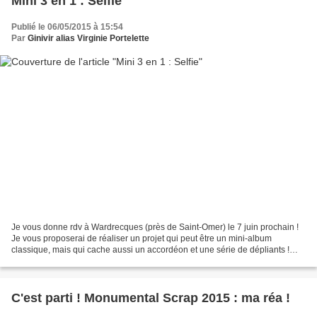
Mini 3 en 1 : Selfie
Publié le 06/05/2015 à 15:54
Par
Ginivir alias Virginie Portelette
Je vous donne rdv à Wardrecques (près de Saint-Omer) le 7 juin prochain !
Je vous proposerai de réaliser un projet qui peut être un mini-album
classique, mais qui cache aussi un accordéon et une série de dépliants !
Juste de quoi cacher quelques photos...
C'est parti ! Monumental Scrap 2015 : ma réa !